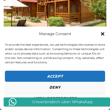
Manage Consent
ab 79,-€/Person/Nacht/All inklusive
To provide the best experiences, we use technologies like cookies to store
and/or access device information. Consenting to these technologies will
10.01.2027 – 21.03.2027
allow us to process data such as browsing behavior or unique IDs on
this site. Not consenting or withdrawing consent, may adversely affect
certain features and functions.
ACCEPT
DENY
KONTAKTIEREN SIE UNS
VIEW PREFERENCES
Unverbindlich über WhatsApp