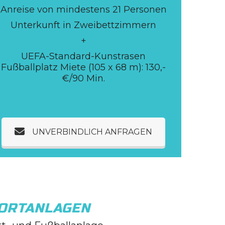
Anreise von mindestens 21 Personen
Unterkunft in Zweibettzimmern
+
UEFA-Standard-Kunstrasen
Fußballplatz Miete (105 x 68 m): 130,-
€/90 Min.
UNVERBINDLICH ANFRAGEN
ORTANLAGEN