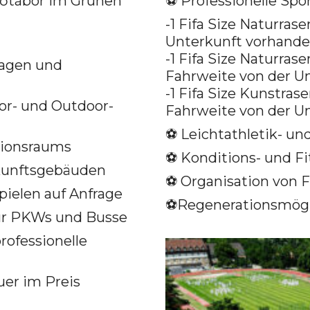
zőtábor im Grünen
⚽️ Professionelle Spo
-1 Fifa Size Naturrase
Unterkunft vorhand
-1 Fifa Size Naturras
lagen und
Fahrweite von der Un
-1 Fifa Size Kunstras
or- und Outdoor-
Fahrweite von der Un
⚽️ Leichtathletik- 
tionsraums
⚽️ Konditions- und F
kunftsgebäuden
⚽️ Organisation von 
pielen auf Anfrage
⚽️Regenerationsmögl
ür PKWs und Busse
ofessionelle
er im Preis