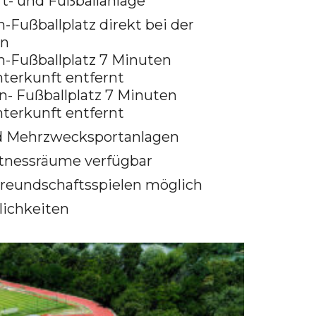
rt- und Fußballanlage
n-Fußballplatz direkt bei der
en
en-Fußballplatz 7 Minuten
terkunft entfernt
en- Fußballplatz 7 Minuten
terkunft entfernt
und Mehrzwecksportanlagen
itnessräume verfügbar
Freundschaftsspielen möglich
ichkeiten