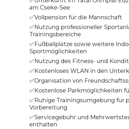
✅
Unterkunft im Tatai Olimpiai Ed
am Cseke-See
✅
Vollpension für die Mannschaft
✅
Nutzung professioneller Sportan
Trainingsbereiche
✅
Fußballplätze sowie weitere Indo
Sportmöglichkeiten
✅
Nutzung des Fitness- und Kondi
✅
Kostenloses WLAN in den Unter
✅
Organisation von Freundschaftss
✅
Kostenlose Parkmöglichkeiten f
✅
Ruhige Trainingsumgebung für pr
Vorbereitung
✅
Servicegebühr und Mehrwertsteu
enthalten