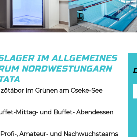
SLAGER IM ALLGEMEINES
TRUM NORDWESTUNGARN
TATA
Edzőtábor im Grünen am Cseke-See
Buffet-Mittag- und Buffet- Abendessen
r Profi-, Amateur- und Nachwuchsteams