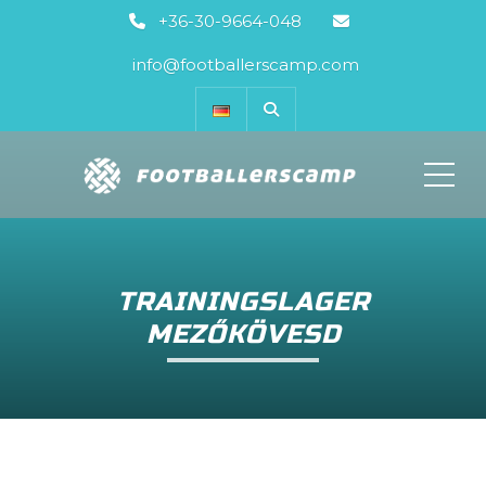
+36-30-9664-048
info@footballerscamp.com
ME
TRAININGSLAGER
MEZŐKÖVESD