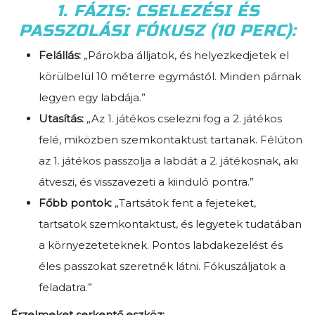
1. FÁZIS: CSELEZÉSI ÉS
PASSZOLÁSI FÓKUSZ (10 PERC):
Felállás:
„Párokba álljatok, és helyezkedjetek el
körülbelül 10 méterre egymástól. Minden párnak
legyen egy labdája.”
Utasítás:
„Az 1. játékos cselezni fog a 2. játékos
felé, miközben szemkontaktust tartanak. Félúton
az 1. játékos passzolja a labdát a 2. játékosnak, aki
átveszi, és visszavezeti a kiinduló pontra.”
Főbb pontok:
„Tartsátok fent a fejeteket,
tartsatok szemkontaktust, és legyetek tudatában
a környezeteteknek. Pontos labdakezelést és
éles passzokat szeretnék látni. Fókuszáljatok a
feladatra.”
Érzelmeket serkentő eszköz: