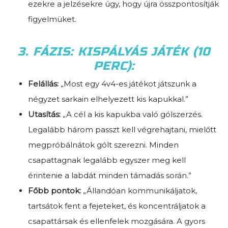
ezekre a jelzésekre úgy, hogy újra összpontosítják
figyelmüket.
3. FÁZIS: KISPÁLYÁS JÁTÉK (10
PERC):
Felállás:
„Most egy 4v4-es játékot játszunk a
négyzet sarkain elhelyezett kis kapukkal.”
Utasítás:
„A cél a kis kapukba való gólszerzés.
Legalább három passzt kell végrehajtani, mielőtt
megpróbálnátok gólt szerezni. Minden
csapattagnak legalább egyszer meg kell
érintenie a labdát minden támadás során.”
Főbb pontok:
„Állandóan kommunikáljatok,
tartsátok fent a fejeteket, és koncentráljatok a
csapattársak és ellenfelek mozgására. A gyors