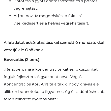
Bátorítsa a gyors döntéshozatalt és a pontos
végrehajtást.
Adjon pozitív megerősítést a fókuszált
viselkedésért és a helyes végrehajtásért.
A feladatot edzői utasításokat szimuláló mondatokkal
vezetjük le Önöknek.
Bevezetés (2 perc):
„Rendben, ma a koncentrációnkat és fókuszunkat
fogjuk fejleszteni. A gyakorlat neve ‘Végső
Koncentrációs Kör’. Arra találták ki, hogy kihívás elé
állítson benneteket a figyelmesség és a döntéshozatal
terén mindezt nyomás alatt.”