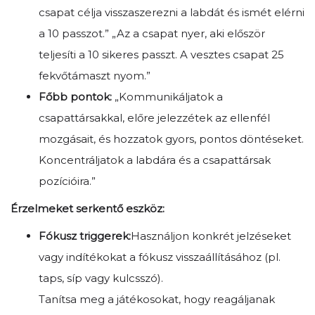
csapat célja visszaszerezni a labdát és ismét elérni
a 10 passzot.” „Az a csapat nyer, aki először
teljesíti a 10 sikeres passzt. A vesztes csapat 25
fekvőtámaszt nyom.”
Főbb pontok:
„Kommunikáljatok a
csapattársakkal, előre jelezzétek az ellenfél
mozgásait, és hozzatok gyors, pontos döntéseket.
Koncentráljatok a labdára és a csapattársak
pozícióira.”
Érzelmeket serkentő eszköz:
Fókusz triggerek:
Használjon konkrét jelzéseket
vagy indítékokat a fókusz visszaállításához (pl.
taps, síp vagy kulcsszó).
Tanítsa meg a játékosokat, hogy reagáljanak