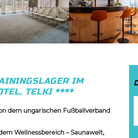
AININGSLAGER IM
TEL, TELKI ****
 von dem ungarischen Fußballverband
dem Wellnessbereich – Saunawelt,