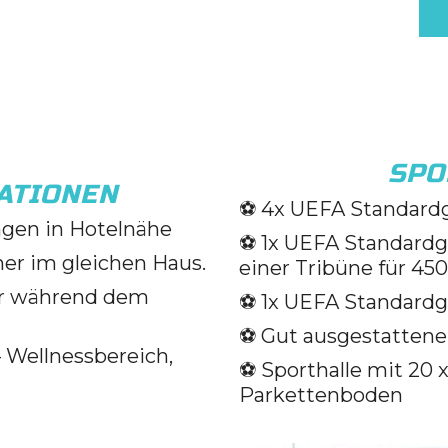
SPO
ATIONEN
⚽️ 4x UEFA Standard
ngen in Hotelnähe
⚽️ 1x UEFA Standardg
er im gleichen Haus.
einer Tribüne für 45
or während dem
⚽️ 1x UEFA Standard
⚽️ Gut ausgestatten
 Wellnessbereich,
⚽️ Sporthalle mit 20 
Parkettenboden