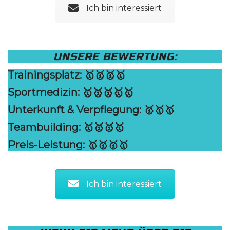
Ich bin interessiert
UNSERE BEWERTUNG:
Trainingsplatz: 🥇🥇🥇🥇
Sportmedizin: 🥇
🥇
🥇
🥇
🥇
Unterkunft & Verpflegung: 🥇🥇🥇
Teambuilding: 🥇🥇🥇🥇
Preis-Leistung: 🥇🥇🥇🥇
Ich bin interessiert