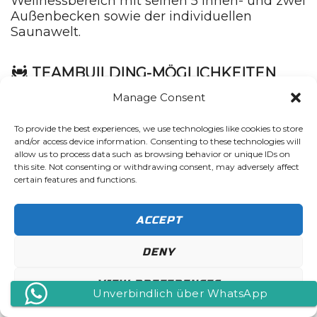
Wellnessbereich mit seinen 5 Innen- und zwei
Außenbecken sowie der individuellen
Saunawelt.
TEAMBUILDING-MÖGLICHKEITEN
Manage Consent
To provide the best experiences, we use technologies like cookies to store
and/or access device information. Consenting to these technologies will
allow us to process data such as browsing behavior or unique IDs on
this site. Not consenting or withdrawing consent, may adversely affect
certain features and functions.
Ein Besuch im
ACCEPT
Abendteuerpark Sabri
Joska
DENY
VIEW PREFERENCES
Unverbindlich über WhatsApp