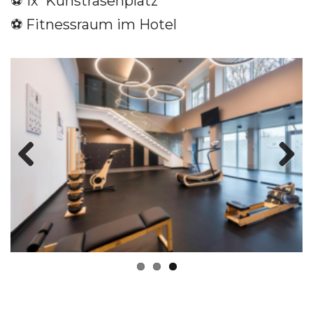
⚽️
1x Kunstrasenplatz
⚽️ Fitnessraum im Hotel
Previous
Next