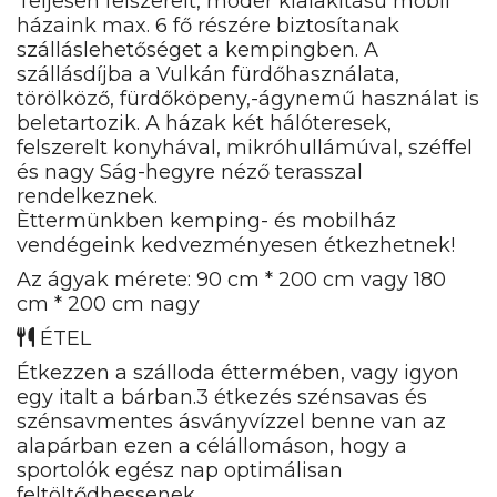
Teljesen felszerelt, moder kialakítású mobil
házaink max. 6 fő részére biztosítanak
szálláslehetőséget a kempingben. A
szállásdíjba a Vulkán fürdőhasználata,
törölköző, fürdőköpeny,-ágynemű használat is
beletartozik. A házak két hálóteresek,
felszerelt konyhával, mikróhullámúval, széffel
és nagy Ság-hegyre néző terasszal
rendelkeznek.
Èttermünkben kemping- és mobilház
vendégeink kedvezményesen étkezhetnek!
Az ágyak mérete: 90 cm * 200 cm vagy 180
cm * 200 cm nagy
ÉTEL
Étkezzen a szálloda éttermében, vagy igyon
egy italt a bárban.3 étkezés szénsavas és
szénsavmentes ásványvízzel benne van az
alapárban ezen a célállomáson, hogy a
sportolók egész nap optimálisan
feltöltődhessenek.