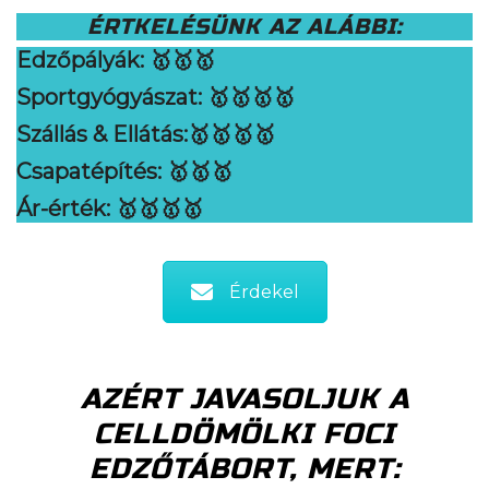
ÉRTKELÉSÜNK AZ ALÁBBI:
Edzőpályák
: 🥇🥇🥇
Sportgyógyászat:
🥇
🥇
🥇
🥇
Szállás & Ellátás:
🥇🥇🥇🥇
Csapatépítés:
🥇🥇🥇
Ár-érték:
🥇🥇🥇🥇
Érdekel
AZÉRT JAVASOLJUK A
CELLDÖMÖLKI FOCI
EDZŐTÁBORT, MERT: