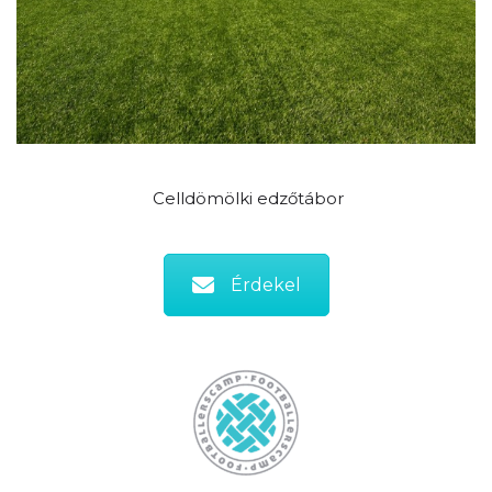
Celldömölki edzőtábor
Érdekel