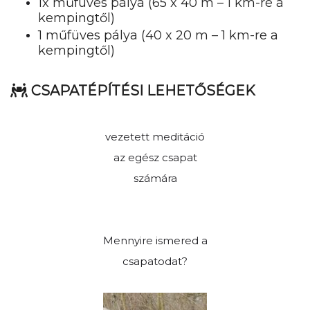
1x műfüves pálya (65 x 40 m – 1 km-re a
kempingtől)
1 műfüves pálya (40 x 20 m – 1 km-re a
kempingtől)
CSAPATÉPÍTÉSI LEHETŐSÉGEK
vezetett meditáció
az egész csapat
számára
Mennyire ismered a
csapatodat?