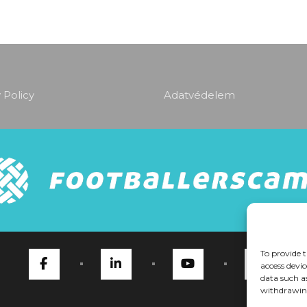
 Policy
Adatvédelem
To provide t
access devic
data such a
withdrawing