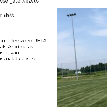
ése (játékvezető
 alatt
ban jellemzően UEFA-
k. Az időjárási
őség van
ználatára is. A