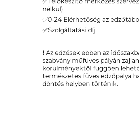
✅1 előkészítő mérkőzés szervez
nélkül)
✅0-24 Elérhetőség az edzőtábor
✅Szolgáltatási díj
❗ Az edzések ebben az időszak
szabvány műfüves pályán zajlana
körülményektől függően lehet
természetes füves edzőpálya has
döntés helyben történik.