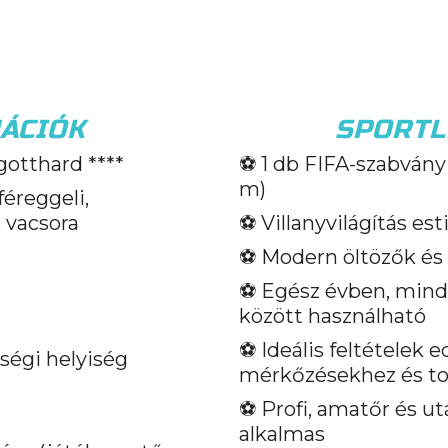
ÁCIÓK
SPORTL
gotthard ****
⚽️ 1 db FIFA-szabvány 
m)
üféreggeli,
 vacsora
⚽️ Villanyvilágítás es
⚽️ Modern öltözők é
⚽️ Egész évben, mind
között használható
⚽️ Ideális feltételek
égi helyiség
mérkőzésekhez és t
⚽️ Profi, amatőr és u
alkalmas