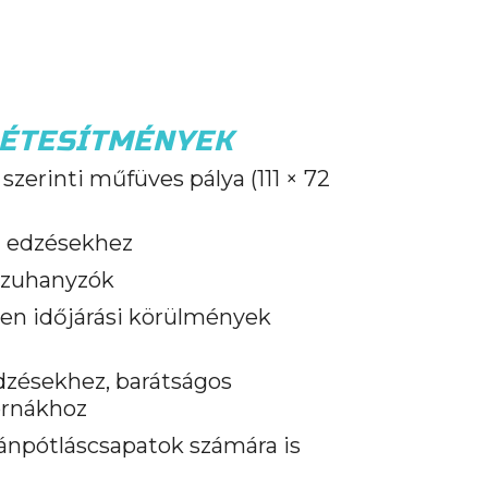
ÉTESÍTMÉNYEK
szerinti műfüves pálya (111 × 72
ti edzésekhez
s zuhanyzók
en időjárási körülmények
 edzésekhez, barátságos
ornákhoz
tánpótláscsapatok számára is