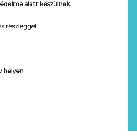
védelme alatt készülnek.
ss részleggel
y helyen