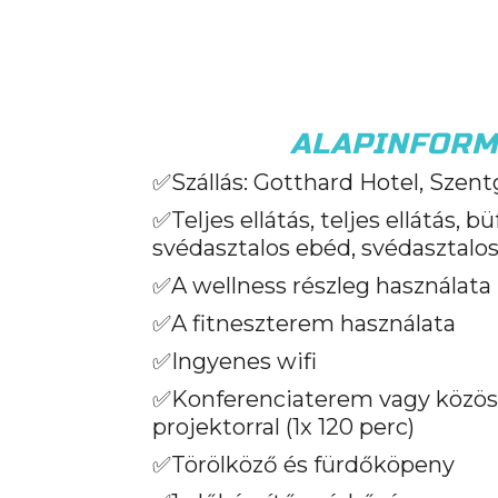
ALAPINFORM
✅Szállás: Gotthard Hotel, Szent
✅Teljes ellátás, teljes ellátás, b
svédasztalos ebéd, svédasztalos
✅A wellness részleg használata
✅A fitneszterem használata
✅Ingyenes wifi
✅Konferenciaterem vagy közöss
projektorral (1x 120 perc)
✅Törölköző és fürdőköpeny