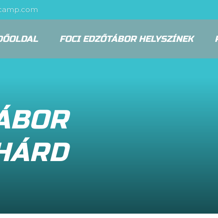
scamp.com
DŐOLDAL
FOCI EDZŐTÁBOR HELYSZÍNEK
TÁBOR
HÁRD