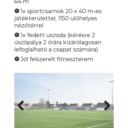
64 m
⚽️
1x sportcsarnok 20 x 40 m-es
játékterülettel, 1150 ülőhelyes
nézőtérrel
⚽️
1x fedett uszoda (kérésre 2
úszópálya 2 órára kizárólagosan
lefoglalható a csapat számára)
⚽️
Jól felszerelt fitneszterem
Previous
Next