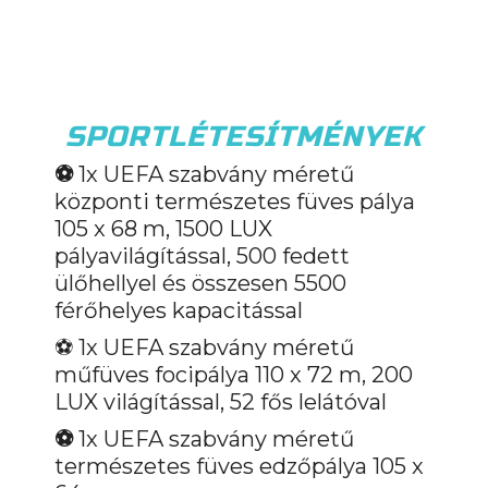
SPORTLÉTESÍTMÉNYEK
⚽️
1x UEFA szabvány méretű
központi természetes füves pálya
105 x 68 m, 1500 LUX
pályavilágítással, 500 fedett
ülőhellyel és összesen 5500
férőhelyes kapacitással
⚽️ 1x UEFA szabvány méretű
műfüves focipálya 110 x 72 m, 200
LUX világítással, 52 fős lelátóval
⚽️
1x UEFA szabvány méretű
természetes füves edzőpálya 105 x