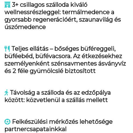
3+ csillagos szálloda kiváló
wellnessrészleggel: termálmedence a
gyorsabb regenerációért, szaunavilág és
úszómedence
Teljes ellátás – bőséges büféreggeli,
büféebéd, büfévacsora. Az étkezésekhez
személyenként szénsavmentes ásványvíz
és 2 féle gyümölcslé biztosított
Távolság a szálloda és az edzőpálya
között: közvetlenül a szállás mellett
Felkészülési mérkőzés lehetősége
partnercsapatainkkal