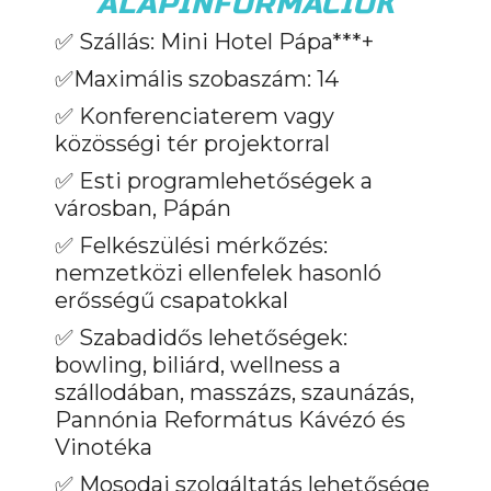
ALAPINFORMÁCIÓK
✅ Szállás: Mini Hotel Pápa***+
✅Maximális szobaszám: 14
✅ Konferenciaterem vagy
közösségi tér projektorral
✅ Esti programlehetőségek a
városban, Pápán
✅ Felkészülési mérkőzés:
nemzetközi ellenfelek hasonló
erősségű csapatokkal
✅ Szabadidős lehetőségek:
bowling, biliárd, wellness a
szállodában, masszázs, szaunázás,
Pannónia Református Kávézó és
Vinotéka
✅ Mosodai szolgáltatás lehetősége