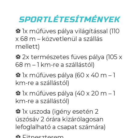
SPORTLÉTESÍTMÉNYEK
⚽️
1x műfüves pálya világítással (110
x 68 m – közvetlenül a szállás
mellett)
⚽️
2x természetes füves pálya (105 x
68 m – 1 km-re a szállástól)
⚽️
1x műfüves pálya (60 x 40 m – 1
km-re a szállástól)
⚽️
1x műfüves pálya (40 x 20 m – 1
km-re a szállástól)
⚽️
1x uszoda (igény esetén 2
úszósáv 2 órára kizárólagosan
lefoglalható a csapat számára)
⚽️
Fitneszterem