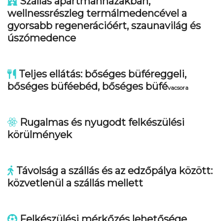
Szállás apartmanházakban,
wellnessrészleg termálmedencével a
gyorsabb regenerációért, szaunavilág és
úszómedence
Teljes ellátás: bőséges büféreggeli,
bőséges büféebéd, bőséges büfé
vacsora
Rugalmas és nyugodt felkészülési
körülmények
Távolság a szállás és az edzőpálya között:
közvetlenül a szállás mellett
Felkészülési mérkőzés lehetősége